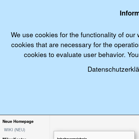
Infor
We use cookies for the functionality of our
cookies that are necessary for the operatio
cookies to evaluate user behavior. You 
MikroKopter.de
Wiki (neuere Version)
Wiki
SHOP
Datenschutzerklä
english
français
Neue Homepage
WIKI (NEU)