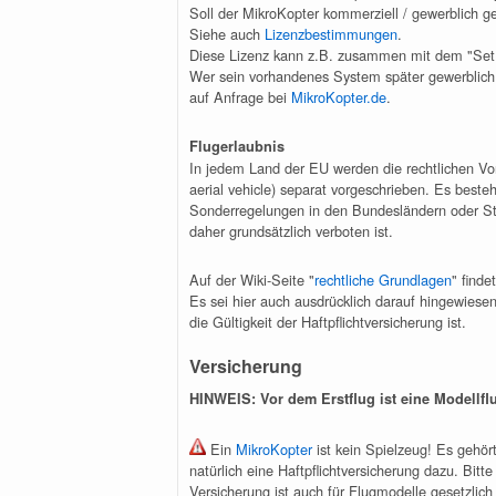
Soll der MikroKopter kommerziell / gewerblich 
Siehe auch
Lizenzbestimmungen
.
Diese Lizenz kann z.B. zusammen mit dem "Set
Wer sein vorhandenes System später gewerblich
auf Anfrage bei
MikroKopter.de
.
Flugerlaubnis
In jedem Land der EU werden die rechtlichen V
aerial vehicle) separat vorgeschrieben. Es beste
Sonderregelungen in den Bundesländern oder Stä
daher grundsätzlich verboten ist.
Auf der Wiki-Seite "
rechtliche Grundlagen
" find
Es sei hier auch ausdrücklich darauf hingewiese
die Gültigkeit der Haftpflichtversicherung ist.
Versicherung
HINWEIS: Vor dem Erstflug ist eine Modellfl
Ein
MikroKopter
ist kein Spielzeug! Es gehör
natürlich eine Haftpflichtversicherung dazu. Bi
Versicherung ist auch für Flugmodelle gesetzlic