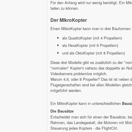
Für den Anfang wird nur wenig benötigt: Ein Mi
laden zu können.
Der MikroKopter
Einen MikroKopter kann man in drei Bauformen 
als QuadroKopter (mit 4 Propellern)
als HexaKopter (mit 6 Propellern)
und als OktoKopter (mit 8 Propellern)
Diese drei Modelle gibt es zusätzlich zu der "no
"normalen" Kopter'n nahezu das doppelte an Nut
Videokamera problemlos möglich.
Warum 4,6, oder 8 Propeller? Das ist ist nebe
Flugeigenschaften sind bei allen Modellen gleich
mitgeführt werden.
Ein MikroKopter kann in unterschiedlichen
Baus
Die Bausätze
Entscheidet man sich für einen der Bausätze, be
Rahmen, das Landegestell, die Motoren mit Motor
Steuerung jedes Kopters - die FlightCtrl.