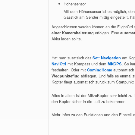
Höhensensor
Mit dem Höhensensor ist es möglich, den M
Gasstick am Sender mittig eingestellt, hä
Angeschlossen werden können an die FlightCtrl z
erfolgen. Eine
einer Kamerahalterung
automat
Akku laden sollte.
Hat man zusätzlich das
am Kopt
Set: Navigation
mit Kompass und dem
. So ka
NaviCtrl
MKGPS
festhalten. Oder mit
automatisch 
ComingHome
abfliegen. Und falls es einmal 
Wegpunkteflug
Kopter fliegt automatisch zurück zum Startpunkt 
Alles in allem ist der MikroKopter sehr leicht zu
den Kopter sicher in die Luft zu bekommen.
Mehr Infos zu den Funktionen und den Einstellu