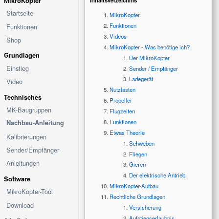
Inhaltsverzeichnis
MikroKopter
Startseite
MikroKopter
Funktionen
Funktionen
Videos
Shop
MikroKopter - Was benötige ich?
Grundlagen
Der MikroKopter
Einstieg
Sender / Empfänger
Ladegerät
Video
Nutzlasten
Technisches
Propeller
MK-Baugruppen
Flugzeiten
Funktionen
Nachbau-Anleitung
Etwas Theorie
Kalibrierungen
Schweben
Sender/Empfänger
Fliegen
Anleitungen
Gieren
Der elektrische Antrieb
Software
MikroKopter-Aufbau
MikroKopter-Tool
Rechtliche Grundlagen
Download
Versicherung
Aufstiegserlaubnis