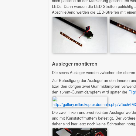
noch passend an der Markierung geschnitten werd
LEDs. Dann werden die LED-Streifen polrichtig a
Abschließend werden die LED-Streifen mit eine
Ausleger montieren
Die sechs Ausleger werden zwischen der oberen 
Zur Befestigung der Ausleger an den inneren u
bzw. den übrigen zwei Gummidämpfern verwendet,
den 15mm-Gummidämpfern wird später die
Flig
Die zwei linken und zwei rechten Ausleger werd
und mit Kunststoffmuttern befestigt. Der vordere
daher sind hier jetzt noch keine Schrauben nötig