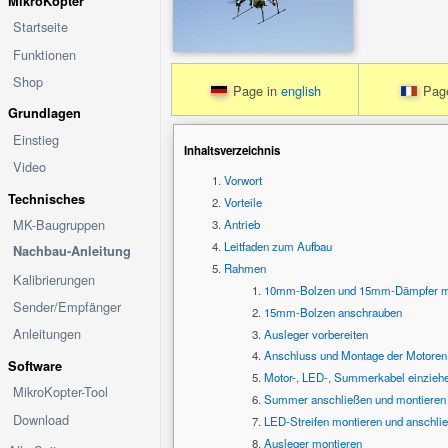
MikroKopter
Startseite
Funktionen
Shop
Page in
english
Pag
Grundlagen
Einstieg
Inhaltsverzeichnis
Video
Vorwort
Technisches
Vorteile
MK-Baugruppen
Antrieb
Leitfaden zum Aufbau
Nachbau-Anleitung
Rahmen
Kalibrierungen
10mm-Bolzen und 15mm-Dämpfer m
Sender/Empfänger
15mm-Bolzen anschrauben
Anleitungen
Ausleger vorbereiten
Anschluss und Montage der Motoren
Software
Motor-, LED-, Summerkabel einzieh
MikroKopter-Tool
Summer anschließen und montieren
Download
LED-Streifen montieren und anschli
Ausleger montieren