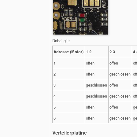
Dabei gilt:
Adresse (Motor)
1-2
2-3
4-
1
offen
offen
of
2
offen
geschlossen
of
3
geschlossen
offen
of
4
geschlossen
geschlossen
of
5
offen
offen
ge
6
offen
geschlossen
ge
Verteilerplatine