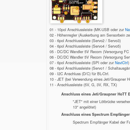
01 - 10pol Anschlussleiste (MK-USB oder zur
Nav
02 - Höhenregler (Auskerbung am Sensorbein zei
03 - 6pol Anschlussleiste (Servo2 / Servo3)
04 - 6pol Anschlussleiste (Servo4 / Servo5)
05 - DC/DC Wandler 5V Recom (Versorgung FC
06 - DC/DC Wandler 5V Recom (Versorgung Ser
07 - 6pol Anschlussleiste (SPI oder zur
NaviCtrl
)
08 - 6pol Anschlussleiste (Servo1 / Schaltausgä
09 - I2C Anschluss (D/C) für BL-Ctrl.
10 - JET (bei Verwendung eines Jeti/Graupner H
11 - Anschlussleiste (5V, G, 3V, RX, TX)
Anschluss eines Jeti/Graupner HoTT E
"JET" mit einer Lötbrücke verseh
13" angelötet)
Anschluss eines Spectrum Empfänger
Spectrum Empfänger Kabel der Fa