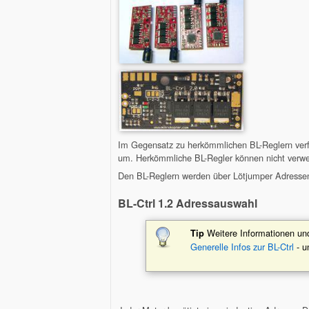
Im Gegensatz zu herkömmlichen BL-Reglern verfü
um. Herkömmliche BL-Regler können nicht verw
Den BL-Reglern werden über Lötjumper Adressen
BL-Ctrl 1.2 Adressauswahl
Weitere Informationen un
Tip
Generelle Infos zur BL-Ctrl
- u