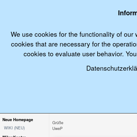
Infor
We use cookies for the functionality of our
cookies that are necessary for the operatio
cookies to evaluate user behavior. You 
MikroKopter.de
Wiki (neuere Version)
Wiki
SHOP
Datenschutzerklä
Baubericht über meinen neuen Kopter -> MK V
Ich hoffe, der ein oder andere kann sich ein pa
Beitrag im Forum:
http://forum.mikrokopter.de/t
Neue Homepage
Grüße
WIKI (NEU)
UweP