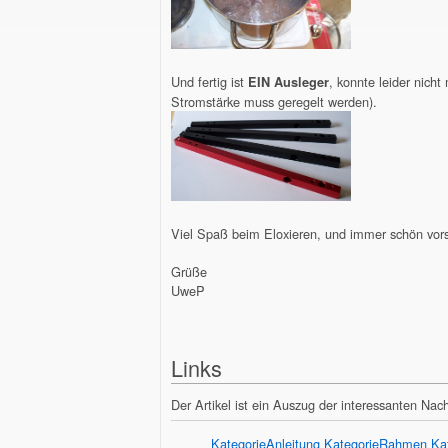
Und fertig ist
, konnte leider nicht
EIN Ausleger
Stromstärke muss geregelt werden).
Viel Spaß beim Eloxieren, und immer schön vorsi
Grüße
UweP
Links
Der Artikel ist ein Auszug der interessanten Na
KategorieAnleitung
KategorieRahmen
Ka