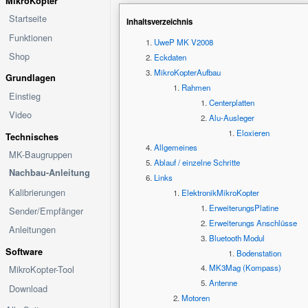
MikroKopter
Startseite
Inhaltsverzeichnis
Funktionen
UweP MK V2008
Shop
Eckdaten
MikroKopterAufbau
Grundlagen
Rahmen
Einstieg
Centerplatten
Video
Alu-Ausleger
Eloxieren
Technisches
Allgemeines
MK-Baugruppen
Ablauf / einzelne Schritte
Nachbau-Anleitung
Links
Kalibrierungen
ElektronikMikroKopter
ErweiterungsPlatine
Sender/Empfänger
Erweiterungs Anschlüsse
Anleitungen
Bluetooth Modul
Software
Bodenstation
MK3Mag (Kompass)
MikroKopter-Tool
Antenne
Download
Motoren